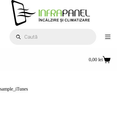
Sari
la
conținut
Products
search
0,00
lei
Coș
de
cumpărături
sample_iTunes