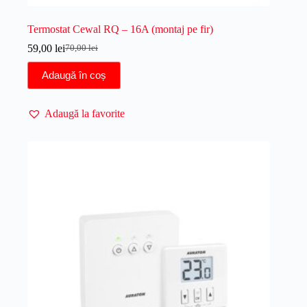
Termostat Cewal RQ – 16A (montaj pe fir)
59,00
lei
70,00
lei
Prețul
Prețul
inițial
curent
Adaugă în coș
a
este:
fost:
59,00 lei.
70,00 lei.
Adaugă la favorite