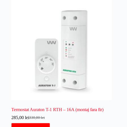
Termostat Auraton T-1 RTH – 16A (montaj fara fir)
285,00
lei
330,00
lei
Prețul
Prețul
inițial
curent