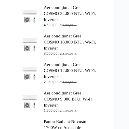
Aer condiționat Gree
COSMO 24.000 BTU, Wi-Fi,
Inverter
4.630,00
lei
5.090,00
lei
Prețul
Prețul
inițial
curent
Aer condiționat Gree
a
este:
fost:
4.630,00 lei.
COSMO 18.000 BTU, Wi-Fi,
5.090,00 lei.
Inverter
3.550,00
lei
3.890,00
lei
Prețul
Prețul
inițial
curent
Aer condiționat Gree
a
este:
fost:
3.550,00 lei.
COSMO 12.000 BTU, Wi-Fi,
3.890,00 lei.
Inverter
2.050,00
lei
2.350,00
lei
Prețul
Prețul
inițial
curent
Aer condiționat Gree
a
este:
fost:
2.050,00 lei.
COSMO 9.000 BTU, Wi-Fi,
2.350,00 lei.
Inverter
1.900,00
lei
1.990,00
lei
Prețul
Prețul
inițial
curent
Panou Radiant Novosun
a
este:
fost:
1.900,00 lei.
1700W cu Aspect de