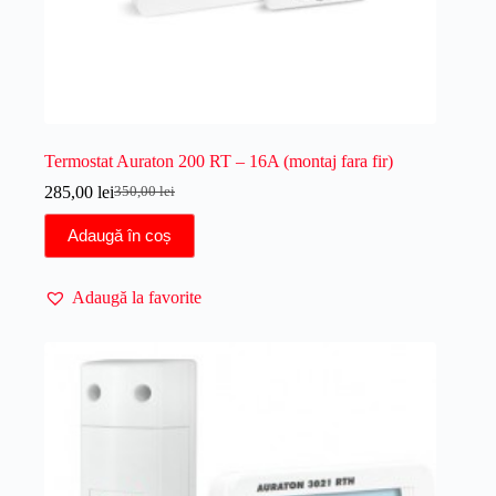
Termostat Auraton 200 RT – 16A (montaj fara fir)
285,00
lei
350,00
lei
Prețul
Prețul
inițial
curent
Adaugă în coș
a
este:
fost:
285,00 lei.
350,00 lei.
Adaugă la favorite