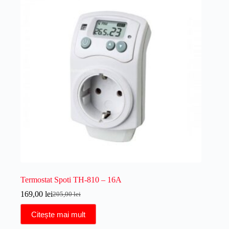
Termostat Spoti TH-810 – 16A
169,00
lei
205,00
lei
Prețul
Prețul
inițial
curent
Citește mai mult
a
este:
fost:
169,00 lei.