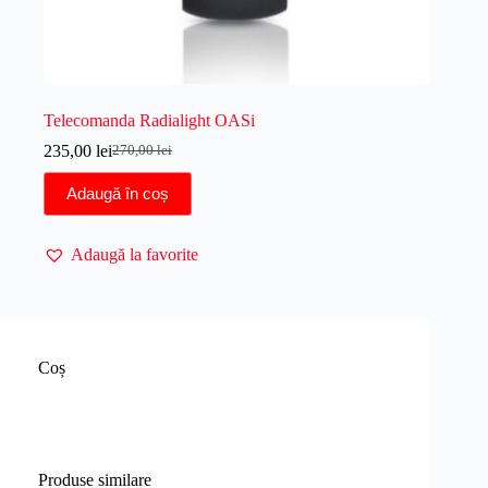
Telecomanda Radialight OASi
235,00
lei
270,00
lei
Prețul
Prețul
inițial
curent
Adaugă în coș
a
este:
fost:
235,00 lei.
270,00 lei.
Adaugă la favorite
Coș
Produse similare