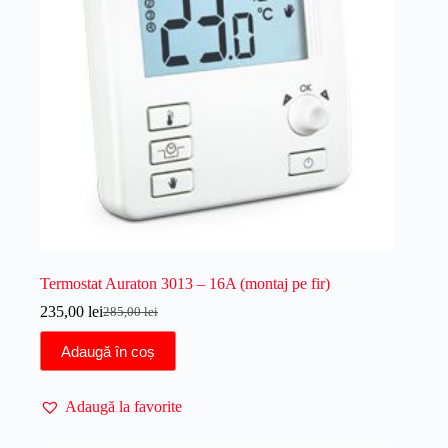
Termostat Auraton 3013 – 16A (montaj pe fir)
235,00
lei
285,00
lei
Prețul
Prețul
inițial
curent
Adaugă în coș
a
este:
fost:
235,00 lei.
285,00 lei.
Adaugă la favorite