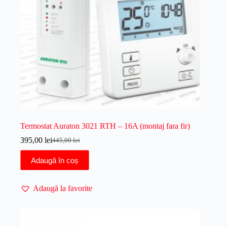
Termostat Auraton 3021 RTH – 16A (montaj fara fir)
395,00
lei
445,00
lei
Prețul
Prețul
inițial
curent
Adaugă în coș
a
este:
fost:
395,00 lei.
445,00 lei.
Adaugă la favorite