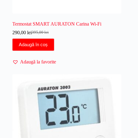
Termostat SMART AURATON Carina Wi-Fi
290,00
lei
395,00
lei
Prețul
Prețul
inițial
curent
Adaugă în coș
a
este:
fost:
290,00 lei.
395,00 lei.
Adaugă la favorite