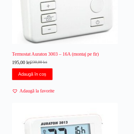
Termostat Auraton 3003 – 16A (montaj pe fir)
195,00
lei
230,00
lei
Prețul
Prețul
inițial
curent
Adaugă în coș
a
este:
fost:
195,00 lei.
230,00 lei.
Adaugă la favorite