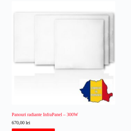
Opțiunile
pot
fi
alese
în
pagina
produsului.
Panouri radiante InfraPanel – 300W
670,00
lei