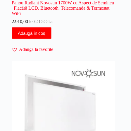
Panou Radiant Novosun 1700W cu Aspect de Șemineu
| Flacără LCD, Bluetooth, Telecomanda & Termostat
WiFi
2.910,00
lei
3.510,00
lei
Prețul
Prețul
inițial
curent
Adaugă în coș
a
este:
fost:
2.910,00 lei.
3.510,00 lei.
Adaugă la favorite