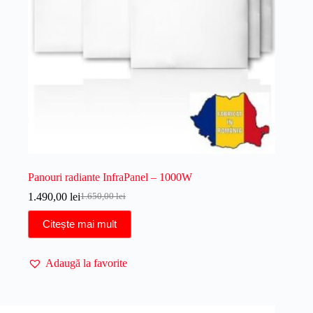
Panouri radiante InfraPanel – 1000W
1.490,00
lei
1.650,00
lei
Prețul
Prețul
inițial
curent
Citește mai mult
a
este:
fost:
1.490,00 lei.
1.650,00 lei.
Adaugă la favorite