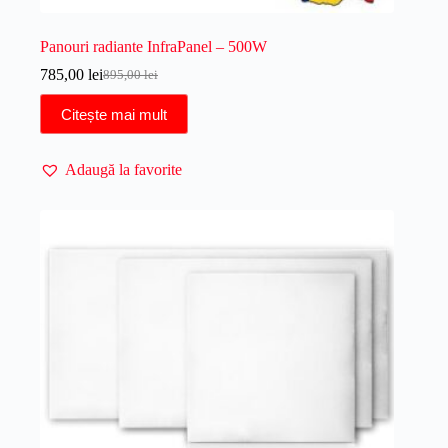
Panouri radiante InfraPanel – 500W
785,00
lei
895,00
lei
Prețul
Prețul
inițial
curent
Citește mai mult
a
este:
fost:
785,00 lei.
895,00 lei.
Adaugă la favorite