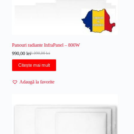
Panouri radiante InfraPanel – 800W
990,00
lei
1.090,00
lei
Prețul
Prețul
inițial
curent
Citește mai mult
a
este:
fost:
990,00 lei.
1.090,00 lei.
Adaugă la favorite