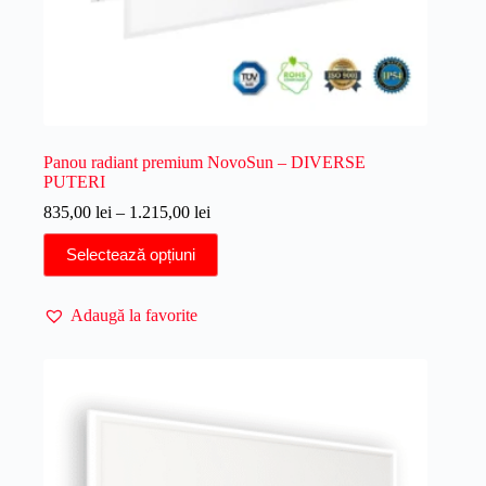
Panou radiant premium NovoSun – DIVERSE
PUTERI
Interval
835,00
lei
–
1.215,00
lei
de
Acest
prețuri:
Selectează opțiuni
produs
835,00 lei
are
până
mai
la
Adaugă la favorite
multe
1.215,00 lei
variații.
Opțiunile
pot
fi
alese
în
pagina
produsului.