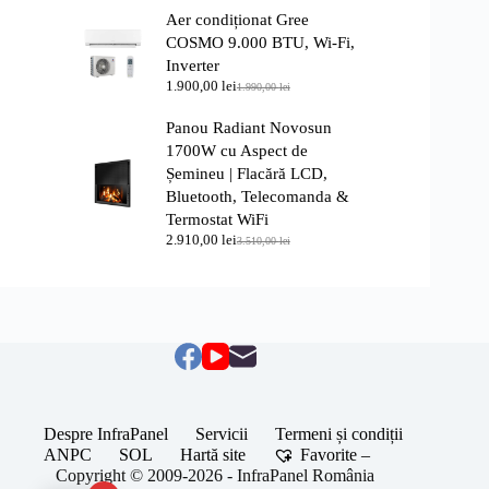
inițial
curent
Aer condiționat Gree
a
este:
fost:
2.050,00 lei.
COSMO 9.000 BTU, Wi-Fi,
2.350,00 lei.
Inverter
1.900,00
lei
1.990,00
lei
Prețul
Prețul
inițial
curent
Panou Radiant Novosun
a
este:
fost:
1.900,00 lei.
1700W cu Aspect de
1.990,00 lei.
Șemineu | Flacără LCD,
Bluetooth, Telecomanda &
Termostat WiFi
2.910,00
lei
3.510,00
lei
Prețul
Prețul
inițial
curent
a
este:
fost:
2.910,00 lei.
3.510,00 lei.
Despre InfraPanel
Servicii
Termeni și condiții
ANPC
SOL
Hartă site
Favorite –
Copyright © 2009-2026 - InfraPanel România