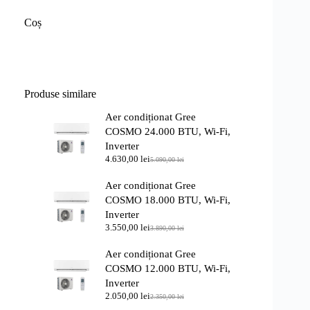
Coș
Produse similare
Aer condiționat Gree
COSMO 24.000 BTU, Wi-Fi,
Inverter
4.630,00
lei
5.090,00
lei
Prețul
Prețul
inițial
curent
Aer condiționat Gree
a
este:
fost:
4.630,00 lei.
COSMO 18.000 BTU, Wi-Fi,
5.090,00 lei.
Inverter
3.550,00
lei
3.890,00
lei
Prețul
Prețul
inițial
curent
Aer condiționat Gree
a
este:
fost:
3.550,00 lei.
COSMO 12.000 BTU, Wi-Fi,
3.890,00 lei.
Inverter
2.050,00
lei
2.350,00
lei
Prețul
Prețul