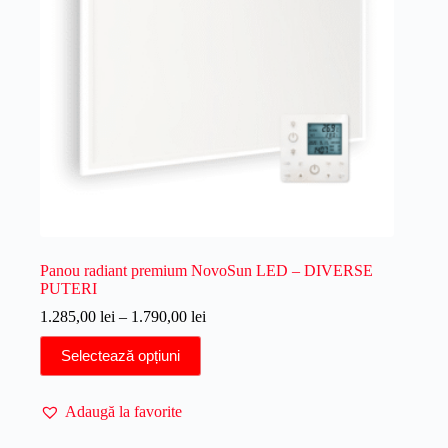
Panou radiant premium NovoSun LED – DIVERSE
PUTERI
Interval
1.285,00
lei
–
1.790,00
lei
de
Acest
prețuri:
Selectează opțiuni
produs
1.285,00 lei
are
până
mai
la
Adaugă la favorite
multe
1.790,00 lei
variații.