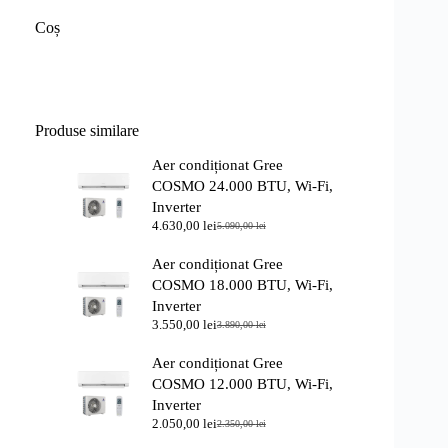
alese
Coș
în
pagina
produsului.
Produse similare
Aer condiționat Gree
COSMO 24.000 BTU, Wi-Fi,
Inverter
4.630,00
lei
5.090,00
lei
Prețul
Prețul
inițial
curent
Aer condiționat Gree
a
este:
fost:
4.630,00 lei.
COSMO 18.000 BTU, Wi-Fi,
5.090,00 lei.
Inverter
3.550,00
lei
3.890,00
lei
Prețul
Prețul
inițial
curent
Aer condiționat Gree
a
este:
fost:
3.550,00 lei.
COSMO 12.000 BTU, Wi-Fi,
3.890,00 lei.
Inverter
2.050,00
lei
2.350,00
lei
Prețul
Prețul
inițial
curent