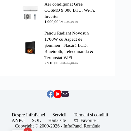
Aer condiționat Gree
a
este:
fost:
2.050,00 lei.
COSMO 9.000 BTU, Wi-Fi,
2.350,00 lei.
Inverter
1.900,00
lei
1.990,00
lei
Prețul
Prețul
inițial
curent
Panou Radiant Novosun
a
este:
fost:
1.900,00 lei.
1700W cu Aspect de
1.990,00 lei.
Șemineu | Flacără LCD,
Bluetooth, Telecomanda &
Termostat WiFi
2.910,00
lei
3.510,00
lei
Prețul
Prețul
inițial
curent
a
este:
fost:
2.910,00 lei.
3.510,00 lei.
Despre InfraPanel
Servicii
Termeni și condiții
ANPC
SOL
Hartă site
Favorite –
Copyright © 2009-2026 - InfraPanel România