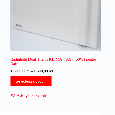
Radialight Dual Therm KLIMA 7 AS (750W) pentru
Baie
Interval
1.340,00
lei
–
1.540,00
lei
de
Acest
prețuri:
Selectează opțiuni
produs
1.340,00 lei
are
până
mai
la
Adaugă la favorite
multe
1.540,00 lei
variații.
Opțiunile
pot
fi