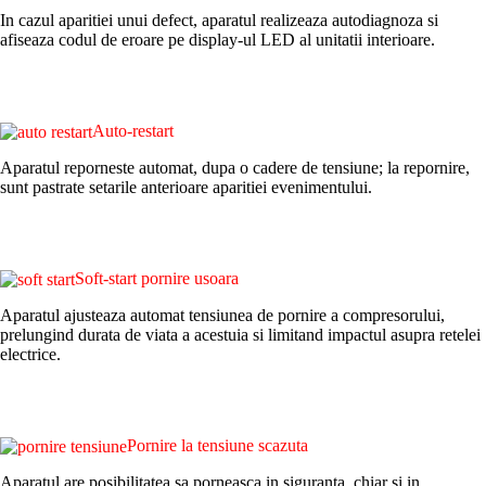
In cazul aparitiei unui defect, aparatul realizeaza autodiagnoza si
afiseaza codul de eroare pe display-ul LED al unitatii interioare.
Auto-restart
Aparatul reporneste automat, dupa o cadere de tensiune; la repornire,
sunt pastrate setarile anterioare aparitiei evenimentului.
Soft-start pornire usoara
Aparatul ajusteaza automat tensiunea de pornire a compresorului,
prelungind durata de viata a acestuia si limitand impactul asupra retelei
electrice.
Pornire la tensiune scazuta
Aparatul are posibilitatea sa porneasca in siguranta, chiar si in