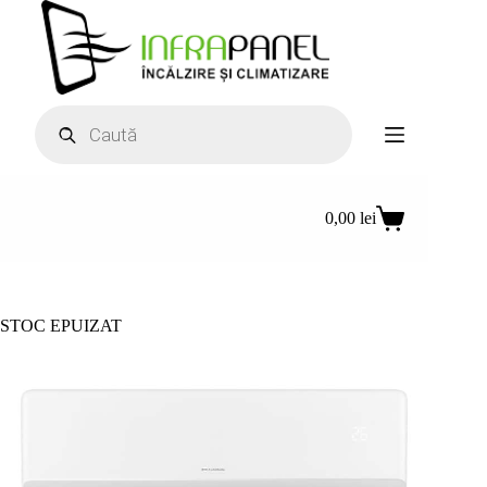
Sari
la
conținut
Products
search
0,00
lei
Coș
de
cumpărături
STOC EPUIZAT