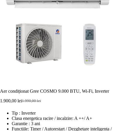
Aer condiționat Gree COSMO 9.000 BTU, Wi-Fi, Inverter
1.900,00
lei
1.990,00
lei
Prețul
Prețul
inițial
curent
Tip : Inverter
a
este:
Clasa energetica racire / incalzire: A ++/ A+
fost:
1.900,00 lei.
Garantie : 3 ani
1.990,00 lei.
Functiile: Timer / Autorestart / Dezghetare inteligenta /