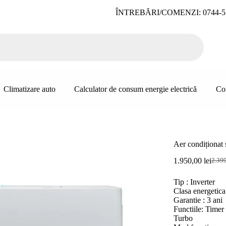
ÎNTREBĂRI/COMENZI: 0744-5
Climatizare auto
Calculator de consum energie electrică
Co
Aer condiționa
1.950,00
lei
2.39
Prețu
Prețu
inițial
curen
Tip : Inverter
a
este:
Clasa energetica 
fost:
1.950
Garantie : 3 ani
2.399
Functiile: Timer
Turbo