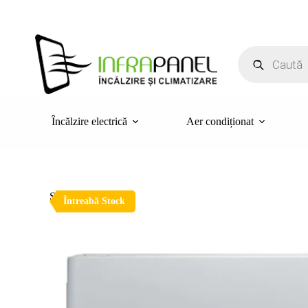
Sari
la
conținut
Products
search
Încălzire electrică
Aer condiționat
STOC EPUIZAT
Întreabă Stock