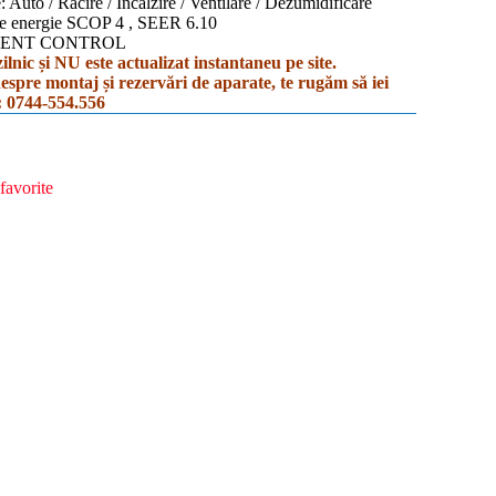
 Auto / Racire / Incalzire / Ventilare / Dezumidificare
e energie SCOP 4 , SEER 6.10
IGENT CONTROL
ilnic și NU este actualizat instantaneu pe site.
despre montaj și rezervări de aparate, te rugăm să iei
:
0744-554.556
favorite