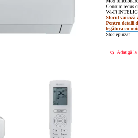
Mod functionare:
Consum redus d
Wi-Fi INTEL
Stocul variază z
Pentru detalii 
legătura cu noi
Stoc epuizat
Adaugă la 