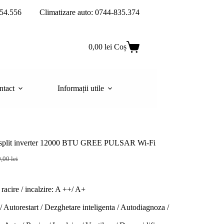
54.556
Climatizare auto: 0744-835.374
0,00
lei
Coș
ntact
Informații utile
t split inverter 12000 BTU GREE PULSAR Wi-Fi
9,00
lei
l
l
t
racire / incalzire: A ++/ A+
,00 lei.
,00 lei.
 / Autorestart / Dezghetare inteligenta / Autodiagnoza /