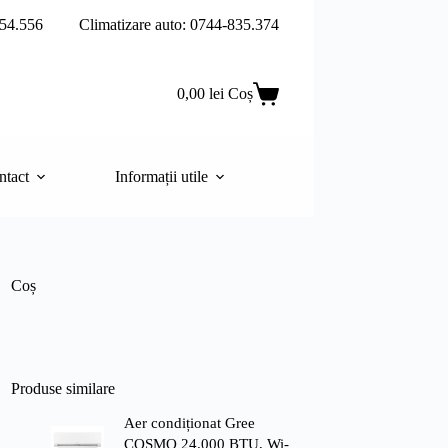
54.556
Climatizare auto: 0744-835.374
0,00
lei
Coș
ntact
Informații utile
Coș
Produse similare
Aer condiționat Gree
COSMO 24.000 BTU, Wi-