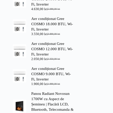
Fi, Inverter
4.630,00
lei
5.090,00
lei
Prețul
Prețul
inițial
curent
Aer condiționat Gree
a
este:
fost:
4.630,00 lei.
COSMO 18.000 BTU, Wi-
5.090,00 lei.
Fi, Inverter
3.550,00
lei
3.890,00
lei
Prețul
Prețul
inițial
curent
Aer condiționat Gree
a
este:
fost:
3.550,00 lei.
COSMO 12.000 BTU, Wi-
3.890,00 lei.
Fi, Inverter
2.050,00
lei
2.350,00
lei
Prețul
Prețul
inițial
curent
Aer condiționat Gree
a
este:
fost:
2.050,00 lei.
COSMO 9.000 BTU, Wi-
2.350,00 lei.
Fi, Inverter
1.900,00
lei
1.990,00
lei
Prețul
Prețul
inițial
curent
Panou Radiant Novosun
a
este:
fost:
1.900,00 lei.
1700W cu Aspect de
1.990,00 lei.
Șemineu | Flacără LCD,
Bluetooth, Telecomanda &