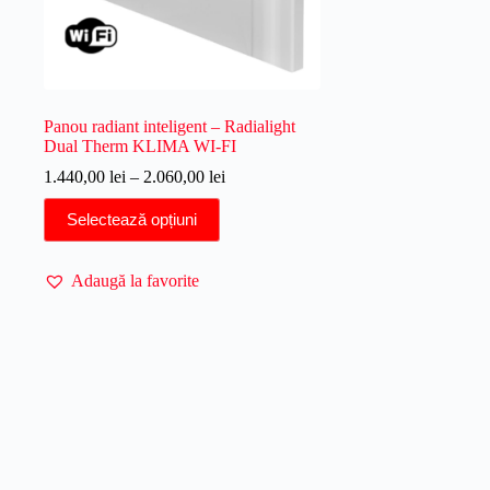
Panou radiant inteligent – Radialight
Dual Therm KLIMA WI-FI
Interval
1.440,00
lei
–
2.060,00
lei
de
Acest
prețuri:
Selectează opțiuni
produs
1.440,00 lei
are
până
mai
la
Adaugă la favorite
multe
2.060,00 lei
variații.
Opțiunile
pot
fi
alese
în
pagina
produsului.