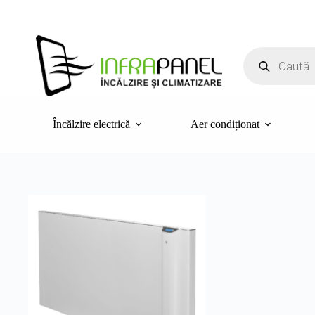
Sari
la
conținut
Products
search
Încălzire electrică
Aer condiționat