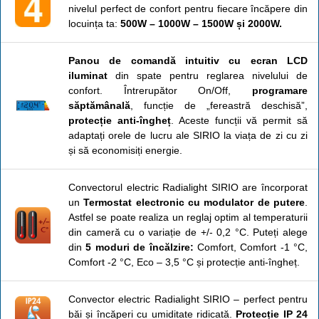
nivelul perfect de confort pentru fiecare încăpere din
locuința ta:
500W – 1000W – 1500W și 2000W.
Panou de comandă intuitiv cu ecran LCD
iluminat
din spate pentru reglarea nivelului de
confort. Întrerupător On/Off,
programare
săptămânală
, funcție de „fereastră deschisă”,
protecție anti-îngheț
. Aceste funcții vă permit să
adaptați orele de lucru ale SIRIO la viața de zi cu zi
și să economisiți energie.
Convectorul electric Radialight SIRIO are încorporat
un
Termostat electronic cu modulator de putere
.
Astfel se poate realiza un reglaj optim al temperaturii
din cameră cu o variație de +/- 0,2 °C. Puteți alege
din
5 moduri de încălzire:
Comfort, Comfort -1 °C,
Comfort -2 °C, Eco – 3,5 °C și protecție anti-îngheț.
Convector electric Radialight SIRIO – perfect pentru
băi și încăperi cu umiditate ridicată.
Protecție IP 24