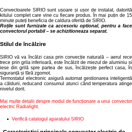
Convectoarele SIRIO sunt ușoare și ușor de instalat, datorită
kitului complet care vine cu fiecare produs. În mai puțin de 15
minute puteți beneficia de caldura oferită de SIRIO.
Roțile sunt furnizate ca accesoriu optional, pentru a face
convectorul portabil – se achizitioneaza separat.
Stilul de încălzire
SIRIO vă va încălzi casa prin convecție naturală – aerul rece
trece prin grila inferioară, este încălzit de miezul de aluminiu și
iese din grilă spre partea de sus, încălzește perfect casa, în
siguranță și fără zgomot.
Termostatul electronic asigură automat gestionarea inteligentă
a căldurii, reducand consumul atunci când temperatura atinge
nivelul dorit.
Mai multe detalii despre modul de funcționare a unui convector
electric Radialight.
Verifică catalogul aparatului SIRIO
Caracteristici principale convector electric de