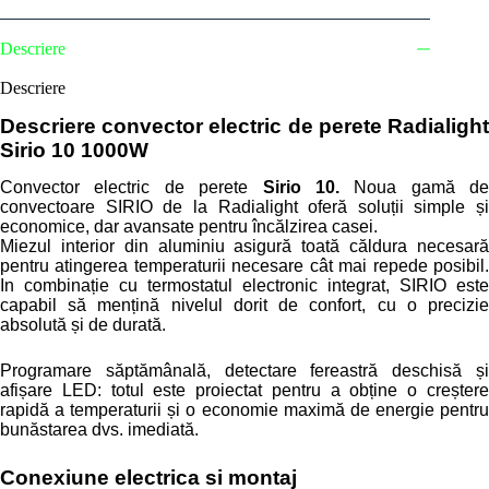
10
(1000W)
Descriere
Descriere
Descriere convector electric de perete Radialight
Sirio 10 1000W
Convector electric de perete
Sirio 10.
Noua gamă de
convectoare SIRIO de la Radialight oferă soluții simple și
economice, dar avansate pentru încălzirea casei.
Miezul interior din aluminiu asigură toată căldura necesară
pentru atingerea temperaturii necesare cât mai repede posibil.
In combinație cu termostatul electronic integrat, SIRIO este
capabil să mențină nivelul dorit de confort, cu o precizie
absolută și de durată.
Programare săptămânală, detectare fereastră deschisă și
afișare LED: totul este proiectat pentru a obține o creștere
rapidă a temperaturii și o economie maximă de energie pentru
bunăstarea dvs. imediată.
Conexiune electrica si montaj