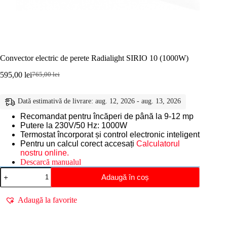
Convector electric de perete Radialight SIRIO 10 (1000W)
595,00
lei
765,00
lei
Prețul
Prețul
inițial
curent
a
este:
Dată estimativă de livrare: aug. 12, 2026 - aug. 13, 2026
fost:
595,00 lei.
765,00 lei.
Recomandat pentru încăperi de până la 9-12 mp
Putere la 230V/50 Hz: 1000W
Termostat încorporat și control electronic inteligent
Pentru un calcul corect accesați
Calculatorul
nostru online.
Descarcă manualul
Cantitate
Adaugă în coș
Convector
electric
de
Adaugă la favorite
perete
Radialight
SIRIO