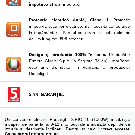
împotriva stropirii cu apă.
Protecție electrică dublă, Clasa II.
Protecție
împotriva șocurilor electrice, nu necesită conectarea
la împământare. Panoul este livrat cu cablu electric
de 1m lungime, fără ștecher.
Design și producție 100% în Italia.
Producător
Ermete Giudici S.p.A. în Segrate (Milan). InfraPanel
este unic distribuitor în România al produselor
Radialight.
5 ANI GARANȚIE.
Un convector electric Radialight SIRIO 10 (1000W) încălzește
încăperi de până la la 9-12 mp. Suprafața încălzită depinde de
izolația și destinația încăperii. Pentru un calcul corect accesați
Calculatorul nostru online
.