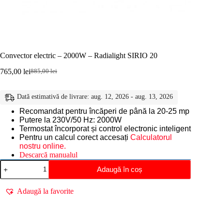
Convector electric – 2000W – Radialight SIRIO 20
765,00
lei
885,00
lei
Prețul
Prețul
inițial
curent
a
este:
Dată estimativă de livrare: aug. 12, 2026 - aug. 13, 2026
fost:
765,00 lei.
885,00 lei.
Recomandat pentru încăperi de până la 20-25 mp
Putere la 230V/50 Hz: 2000W
Termostat încorporat și control electronic inteligent
Pentru un calcul corect accesați
Calculatorul
nostru online.
Descarcă manualul
Cantitate
Adaugă în coș
Convector
electric
-
Adaugă la favorite
2000W
-
Radialight