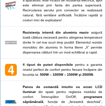
a aparatului, este încălzit de rezistența electrică, apoi
este eliminat prin fanta din partea superioară.
Recircularea aerului prin convector se realizează
natural, fără ventilare artificială. Încălzire rapidă și
costuri mici de exploatare!
Rezistența internă din aluminiu masiv
asigură
toată căldura necesară pentru atingerea temperaturii
dorite în cel mai scurt timp posibil. Elementul rezistiv
monobloc din aluminiu în forma literei „X” permite
dispersarea căldurii într-un mod echilibrat și rapid.
4 tipuri de puteri disponibile
pentru a garanta
nivelul perfect de confort pentru fiecare încăpere din
locuința ta:
500W – 1000W – 1500W și 2000W.
Panou de comandă intuitiv cu ecran LCD
iluminat
din spate pentru reglarea nivelului de
confort. Întrerupător On/Off,
programare
săptămânală
, funcție de „fereastră deschisă”,