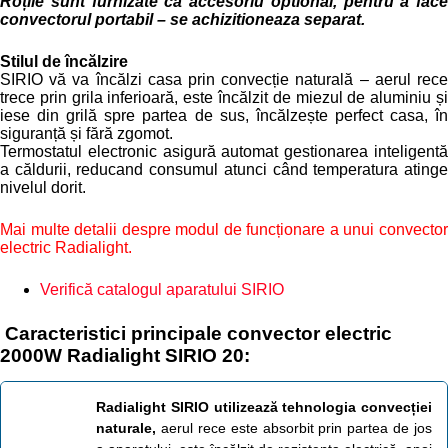
Roțile sunt furnizate ca accesoriu optional, pentru a face
convectorul portabil – se achizitioneaza separat.
Stilul de încălzire
SIRIO vă va încălzi casa prin convecție naturală – aerul rece
trece prin grila inferioară, este încălzit de miezul de aluminiu și
iese din grilă spre partea de sus, încălzește perfect casa, în
siguranță și fără zgomot.
Termostatul electronic asigură automat gestionarea inteligentă
a căldurii, reducand consumul atunci când temperatura atinge
nivelul dorit.
Mai multe detalii despre modul de funcționare a unui convector
electric Radialight.
Verifică catalogul aparatului SIRIO
Caracteristici principale convector electric
2000W Radialight SIRIO 20:
Radialight SIRIO utilizează tehnologia convecției
naturale,
aerul rece este absorbit prin partea de jos