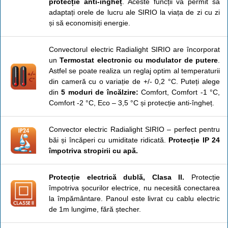
protecție anti-îngheț
. Aceste funcții vă permit să
adaptați orele de lucru ale SIRIO la viața de zi cu zi
și să economisiți energie.
Convectorul electric Radialight SIRIO are încorporat
un
Termostat electronic cu modulator de putere
.
Astfel se poate realiza un reglaj optim al temperaturii
din cameră cu o variație de +/- 0,2 °C. Puteți alege
din
5 moduri de încălzire:
Comfort, Comfort -1 °C,
Comfort -2 °C, Eco – 3,5 °C și protecție anti-îngheț.
Convector electric Radialight SIRIO – perfect pentru
băi și încăperi cu umiditate ridicată.
Protecție IP 24
împotriva stropirii cu apă.
Protecție electrică dublă, Clasa II.
Protecție
împotriva șocurilor electrice, nu necesită conectarea
la împământare. Panoul este livrat cu cablu electric
de 1m lungime, fără ștecher.