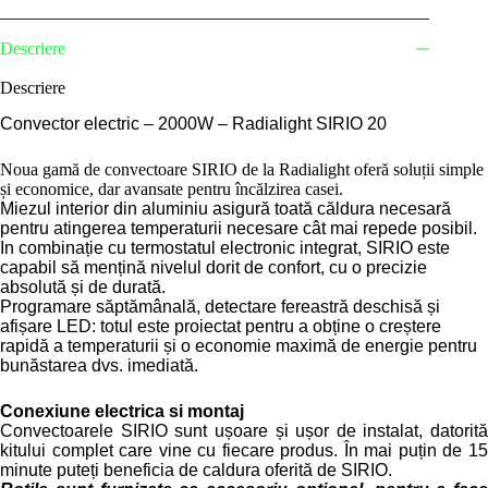
SIRIO
20
Descriere
Descriere
Convector electric – 2000W – Radialight SIRIO 20
Noua gamă de convectoare SIRIO de la Radialight oferă soluții simple
și economice, dar avansate pentru încălzirea casei.
Miezul interior din aluminiu asigură toată căldura necesară
pentru atingerea temperaturii necesare cât mai repede posibil.
In combinație cu termostatul electronic integrat, SIRIO este
capabil să mențină nivelul dorit de confort, cu o precizie
absolută și de durată.
Programare săptămânală, detectare fereastră deschisă și
afișare LED: totul este proiectat pentru a obține o creștere
rapidă a temperaturii și o economie maximă de energie pentru
bunăstarea dvs. imediată.
Conexiune electrica si montaj
Convectoarele SIRIO sunt ușoare și ușor de instalat, datorită
kitului complet care vine cu fiecare produs. În mai puțin de 15
minute puteți beneficia de caldura oferită de SIRIO.