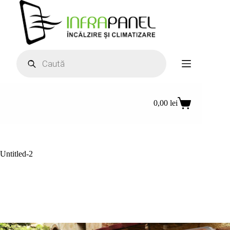
Sari
la
conținut
Products
search
0,00
lei
Coș
de
cumpărături
Untitled-2