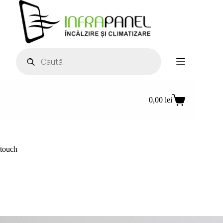
Sari
la
conținut
Products
search
0,00
lei
Coș
de
cumpărături
touch