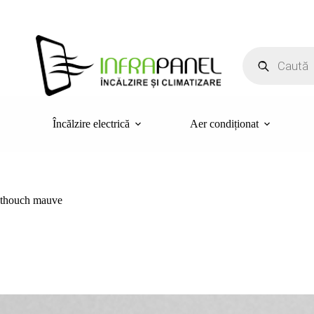
Sari
la
conținut
Products
search
Încălzire electrică
Aer condiționat
thouch mauve