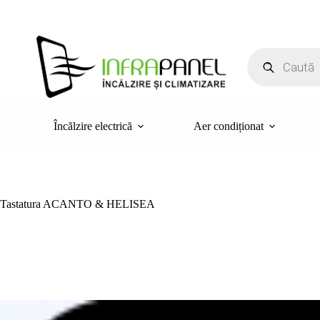
Sari
la
conținut
Products
search
Încălzire electrică
Aer condiționat
Tastatura ACANTO & HELISEA