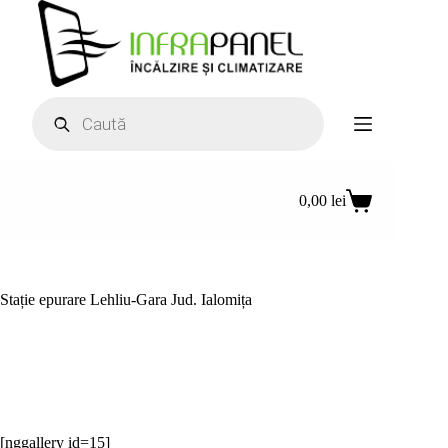
Sari
la
conținut
Products
search
0,00
lei
Coș
de
cumpărături
Stație epurare Lehliu-Gara Jud. Ialomița
[nggallery id=15]