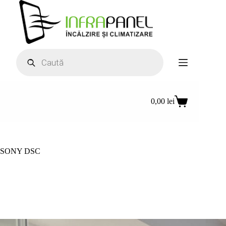
Sari
la
conținut
Products
search
0,00
lei
Coș
de
cumpărături
SONY DSC