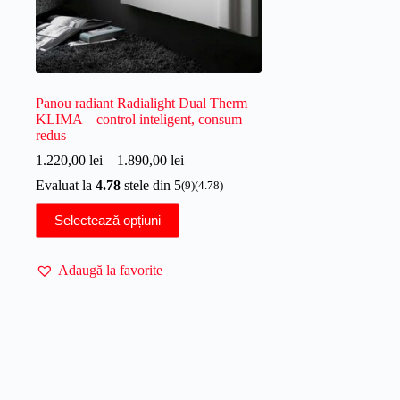
Panou radiant Radialight Dual Therm
KLIMA – control inteligent, consum
redus
Interval
1.220,00
lei
–
1.890,00
lei
de
Evaluat la
4.78
stele din 5
(9)
(4.78)
prețuri:
1.220,00 lei
Acest
Selectează opțiuni
până
produs
la
are
1.890,00 lei
mai
Adaugă la favorite
multe
variații.
Opțiunile
pot
fi
alese
în
pagina