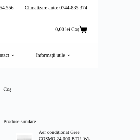
54.556
Climatizare auto: 0744-835.374
0,00
lei
Coș
ntact
Informații utile
Coș
Produse similare
Aer condiționat Gree
COSMO 24.000 BTU, Wi-