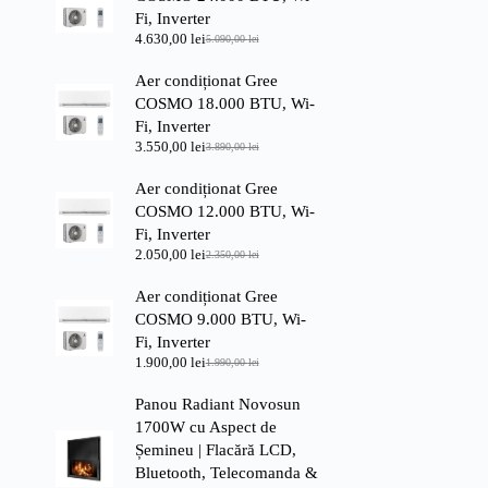
Fi, Inverter
4.630,00
lei
5.090,00
lei
Prețul
Prețul
inițial
curent
Aer condiționat Gree
a
este:
fost:
4.630,00 lei.
COSMO 18.000 BTU, Wi-
5.090,00 lei.
Fi, Inverter
3.550,00
lei
3.890,00
lei
Prețul
Prețul
inițial
curent
Aer condiționat Gree
a
este:
fost:
3.550,00 lei.
COSMO 12.000 BTU, Wi-
3.890,00 lei.
Fi, Inverter
2.050,00
lei
2.350,00
lei
Prețul
Prețul
inițial
curent
Aer condiționat Gree
a
este:
fost:
2.050,00 lei.
COSMO 9.000 BTU, Wi-
2.350,00 lei.
Fi, Inverter
1.900,00
lei
1.990,00
lei
Prețul
Prețul
inițial
curent
Panou Radiant Novosun
a
este:
fost:
1.900,00 lei.
1700W cu Aspect de
1.990,00 lei.
Șemineu | Flacără LCD,
Bluetooth, Telecomanda &