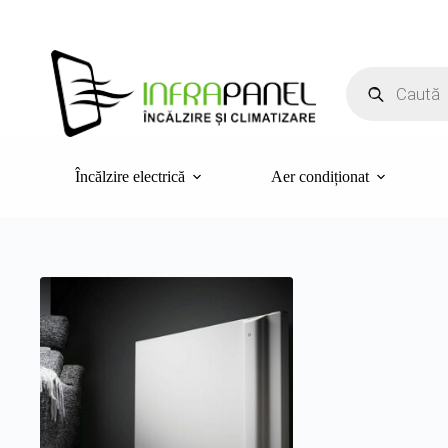
Sari
la
conținut
Products
search
Încălzire electrică
Aer condiționat