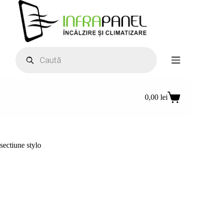
Sari
la
conținut
Products
search
0,00
lei
Coș
de
cumpărături
sectiune stylo