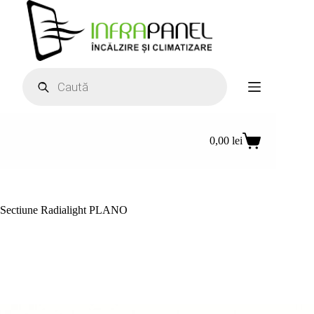
Sari
la
conținut
Products
search
0,00
lei
Coș
de
cumpărături
Sectiune Radialight PLANO