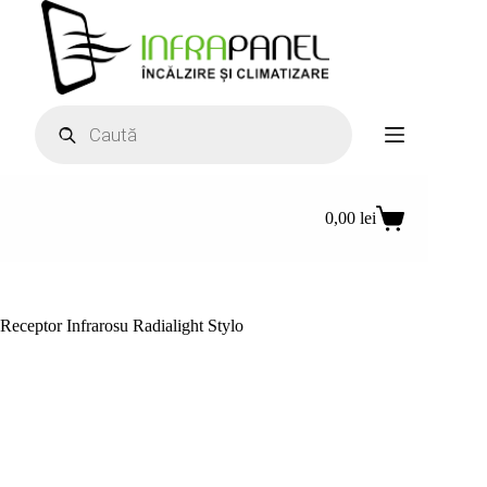
Sari
la
conținut
Products
search
0,00
lei
Coș
de
cumpărături
Receptor Infrarosu Radialight Stylo