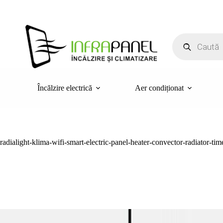
Sari
la
conținut
Products
search
Încălzire electrică
Aer condiționat
radialight-klima-wifi-smart-electric-panel-heater-convector-radiator