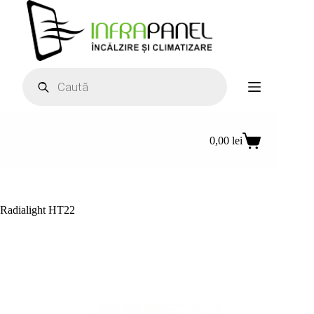
Sari
la
conținut
Products
search
0,00
lei
Coș
de
cumpărături
Radialight HT22