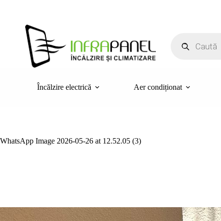
Sari
la
conținut
Products
search
Încălzire electrică
Aer condiționat
WhatsApp Image 2026-05-26 at 12.52.05 (3)