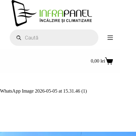
Sari
la
conținut
Products
search
0,00
lei
Coș
de
cumpărături
WhatsApp Image 2026-05-05 at 15.31.46 (1)