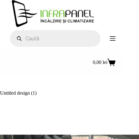
Sari
la
conținut
Products
search
0,00
lei
Coș
de
cumpărături
Untitled design (1)