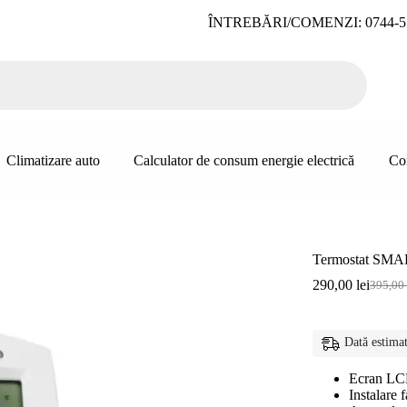
ÎNTREBĂRI/COMENZI: 0744-5
Climatizare auto
Calculator de consum energie electrică
Co
Termostat SM
290,00
lei
395,00
Prețul
Prețul
inițial
curent
a
este:
fost:
290,00 
Dată estimat
395,00 
Ecran LCD
Instalare f