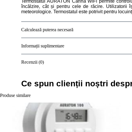
Termostatul AURATON Carina WiFi permite controlul te
încălzire, cât și pentru cele de răcire. Utilizatori
meteorologice. Termostatul este potrivit pentru locuin
Calculează puterea necesară
Informații suplimentare
Recenzii (0)
Ce spun clienții noștri desp
Produse similare