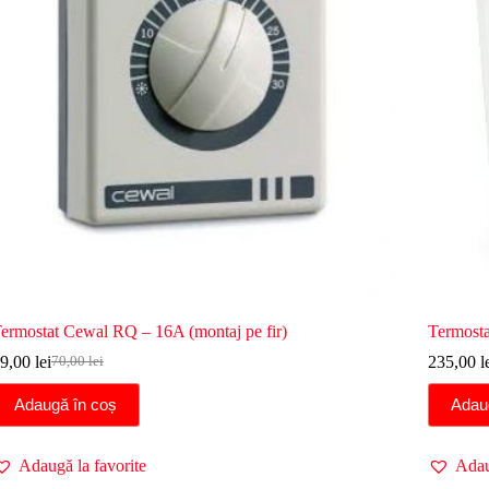
ermostat Cewal RQ – 16A (montaj pe fir)
Termosta
9,00
lei
235,00
l
70,00
lei
Prețul
Prețul
inițial
curent
Adaugă în coș
Adau
a
este:
fost:
59,00 lei.
70,00 lei.
Adaugă la favorite
Adau