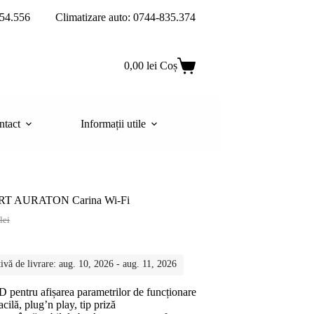
54.556
Climatizare auto: 0744-835.374
0,00
lei
Coș
ntact
Informații utile
ART AURATON Carina Wi-Fi
lei
lei.
ivă de livrare: aug. 10, 2026 - aug. 11, 2026
lei.
 pentru afișarea parametrilor de funcționare
acilă, plug’n play, tip priză