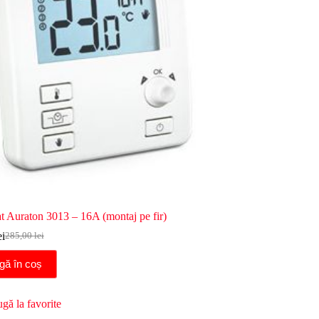
t Auraton 3013 – 16A (montaj pe fir)
ei
285,00
lei
Prețul
Prețul
inițial
curent
gă în coș
a
este:
fost:
235,00 lei.
285,00 lei.
gă la favorite