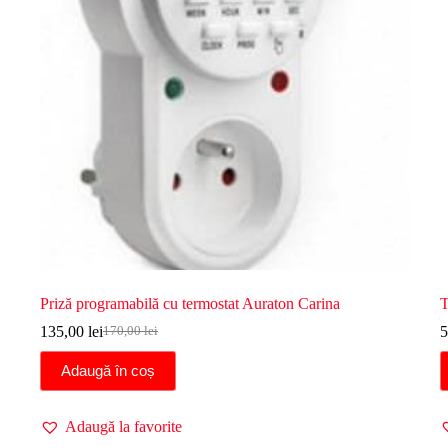
Priză programabilă cu termostat Auraton Carina
T
135,00
lei
5
170,00
lei
Prețul
Prețul
inițial
curent
Adaugă în coș
a
este:
fost:
135,00 lei.
170,00 lei.
Adaugă la favorite