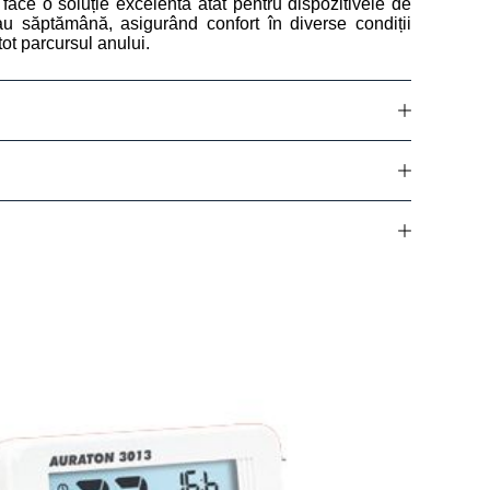
face o soluție excelentă atât pentru dispozitivele de
 sau săptămână, asigurând confort în diverse condiții
ot parcursul anului.