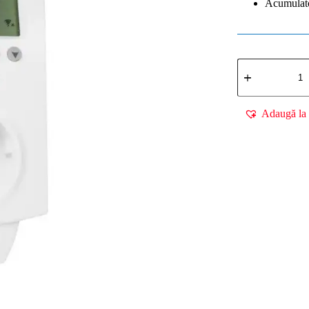
Acumulato
Cantitate
Termostat
SMART
AURATON
Carina
Adaugă la 
Wi-
Fi