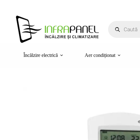
Sari
la
conținut
Products
search
Încălzire electrică
Aer condiționat