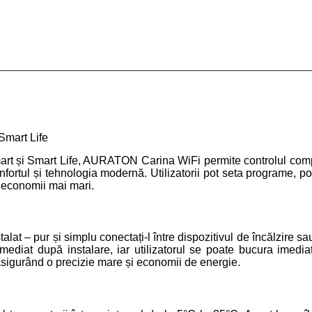
Smart Life
art și Smart Life,
AURATON
Carina WiFi permite controlul comp
nfortul și tehnologia modernă. Utilizatorii pot seta programe, p
 economii mai mari.
 – pur și simplu conectați-l între dispozitivul de încălzire sau 
mediat după instalare, iar utilizatorul se poate bucura imedi
asigurând o precizie mare și economii de energie.