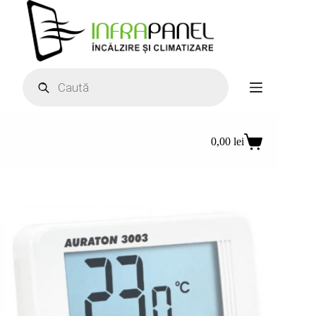
Sari
la
conținut
Products
search
0,00
lei
Coș
de
cumpărături