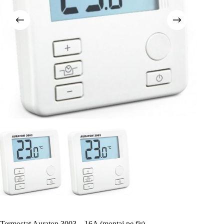
Termostat Auraton 3003 – 16A (montaj pe fir)