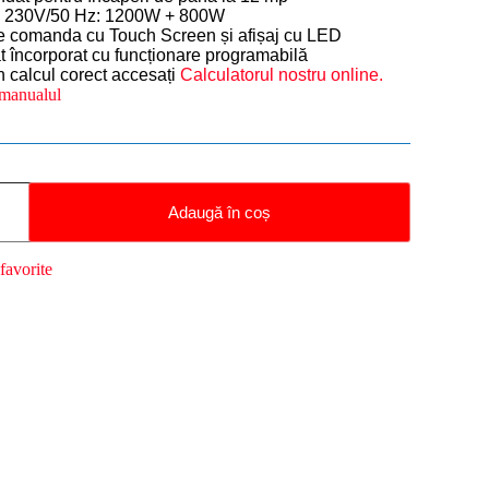
a 230V/50 Hz: 1200W + 800W
 comanda cu Touch Screen și afișaj cu LED
t încorporat cu funcționare programabilă
n calcul corect accesați
Calculatorul nostru online.
manualul
Adaugă în coș
favorite