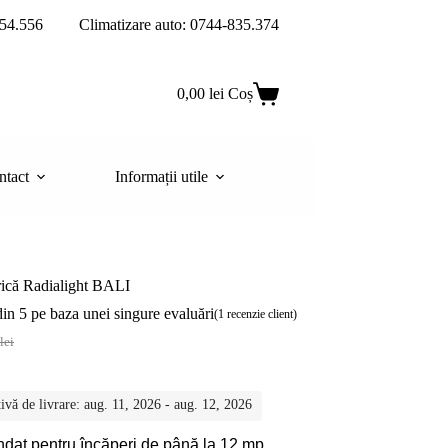
54.556
Climatizare auto: 0744-835.374
0,00
lei
Coș
ntact
Informații utile
rică Radialight BALI
in 5 pe baza unei singure evaluări
(
1
recenzie client)
lei
lei.
ivă de livrare: aug. 11, 2026 - aug. 12, 2026
lei.
at pentru încăperi de până la 12 mp