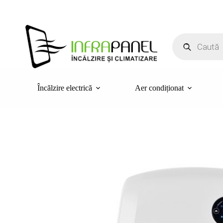
Sari
la
conținut
Products
search
Încălzire electrică
Aer condiționat