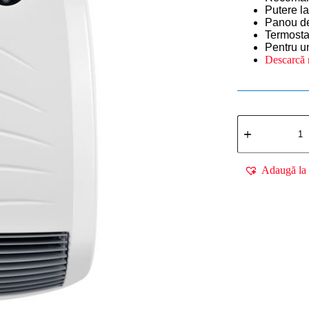
Putere l
Panou de
Termosta
Pentru u
Descarcă 
Cantitate
Aerotermă
electrică
Radialight
BALI
Adaugă la 