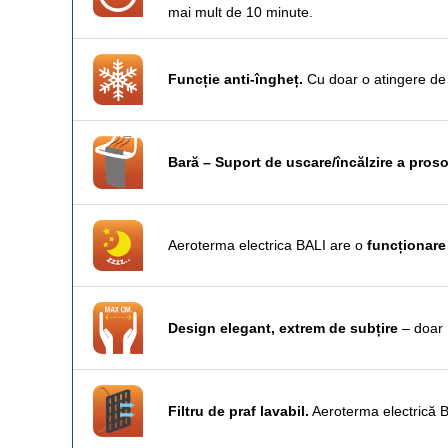
mai mult de 10 minute.
Funcție anti-îngheț.
Cu doar o atingere de b
Bară – Suport de uscare/încălzire a proso
Aeroterma electrica BALI are o
funcționare
Design elegant, extrem de subțire
– doar 
Filtru de praf lavabil.
Aeroterma electrică BAL