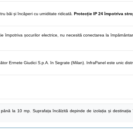
tru băi și încăperi cu umiditate ridicată.
Protecție IP 24 împotriva stro
ie împotriva șocurilor electrice, nu necesită conectarea la împământare
tor Ermete Giudici S.p.A. în Segrate (Milan). InfraPanel este unic distr
până la 10 mp. Suprafața încălzită depinde de izolația și destinația 