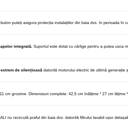
uton puteți asigura protecția instalațiilor din baia dvs. în perioada în 
apelor integrată.
Suportul este dotat cu cârlige pentru a putea usca 
 extrem de silențioasă
datorită motorului electric de ultimă generație ș
11 cm grosime. Dimensiuni complete: 42,5 cm înălțime * 27 cm lățime 
I nu recirculă praful din baia dvs. datorită filtrului lavabil ușor detașab