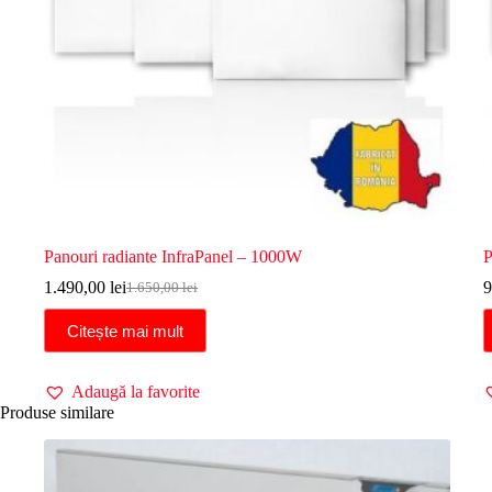
Panouri radiante InfraPanel – 1000W
P
1.490,00
lei
9
1.650,00
lei
Prețul
Prețul
inițial
curent
Citește mai mult
a
este:
fost:
1.490,00 lei.
1.650,00 lei.
Adaugă la favorite
Produse similare