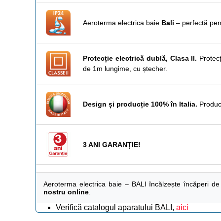
Aeroterma electrica baie
Bali
– perfectă pen
Protecție electrică dublă, Clasa II.
Protecț
de 1m lungime, cu ștecher.
Design și producție 100% în Italia.
Producă
3 ANI GARANȚIE!
Aeroterma electrica baie – BALI încălzește încăperi de 
nostru online
.
Verifică catalogul aparatului BALI,
aici