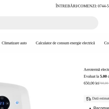
ÎNTREBĂRI/COMENZI: 0744-5
Climatizare auto
Calculator de consum energie electrică
Co
Aerotermă elect
Evaluat la
5.00
d
650,00
lei
760,00
Prețul
Prețul
inițial
curent
a
este:
fost:
650,00 
Dată estimat
760,00 
Recomand