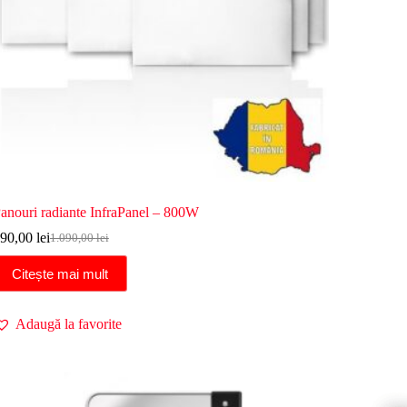
anouri radiante InfraPanel – 800W
90,00
lei
1.090,00
lei
Prețul
Prețul
inițial
curent
Citește mai mult
a
este:
fost:
990,00 lei.
1.090,00 lei.
Adaugă la favorite