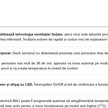
tilizează tehnologia ventilației forțate
, aerul rece este absorbit prin
artea inferioară. Încălzire extrem de rapidă și costuri mici de exploatare!
rporat.
Dacă senzorul nu detectează prezența unei persoane timp de
persoane mai mult de 36 de ore, aparatul va trece automat pe modul 
 porni și va crește temperatura la nivelul de confort.
en și afișaj cu LED.
Întrerupător On/Off și led de confirmare a funcțio
lectrică BALI poate fi programată automat să atingă/mențină temperatu
ență este activ pentru a trece funcționarea pe modul anti-îngheț (7°C)