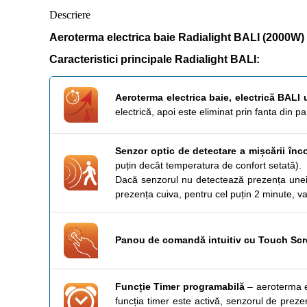
Descriere
Aeroterma electrica baie Radialight BALI (2000W)
Caracteristici principale Radialight BALI:
Aeroterma electrica baie, electrică BALI u
electrică, apoi este eliminat prin fanta din p
Senzor optic de detectare a mișcării înco
puțin decât temperatura de confort setată).
Dacă senzorul nu detectează prezența unei 
prezența cuiva, pentru cel puțin 2 minute, va
Panou de comandă intuitiv cu Touch Scre
Funcție Timer programabilă
– aeroterma e
funcția timer este activă, senzorul de prez