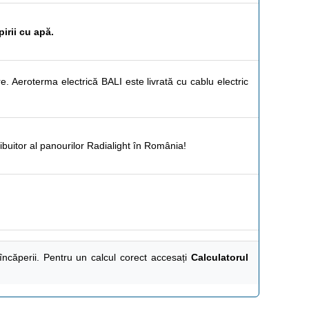
pirii cu apă.
. Aeroterma electrică BALI este livrată cu cablu electric
ibuitor al panourilor
Radialight
în România!
încăperii. Pentru un calcul corect accesați
Calculatorul