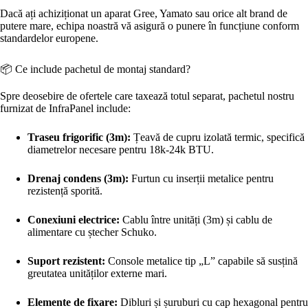
Dacă ați achiziționat un aparat Gree, Yamato sau orice alt brand de
putere mare, echipa noastră vă asigură o punere în funcțiune conform
standardelor europene.
📦 Ce include pachetul de montaj standard?
Spre deosebire de ofertele care taxează totul separat, pachetul nostru
furnizat de InfraPanel include:
Traseu frigorific (3m):
Țeavă de cupru izolată termic, specifică
diametrelor necesare pentru 18k-24k BTU.
Drenaj condens (3m):
Furtun cu inserții metalice pentru
rezistență sporită.
Conexiuni electrice:
Cablu între unități (3m) și cablu de
alimentare cu ștecher Schuko.
Suport rezistent:
Console metalice tip „L” capabile să susțină
greutatea unităților externe mari.
Elemente de fixare:
Dibluri și șuruburi cu cap hexagonal pentru