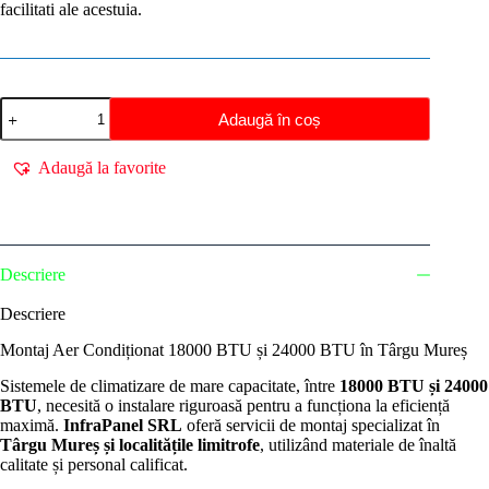
facilitati ale acestuia.
Cantitate
Adaugă în coș
Montaj
Aer
Condiționat
Adaugă la favorite
18000
și
24000
BTU
în
Târgu
Descriere
Mureș
|
Descriere
Montaj
Standard
Montaj Aer Condiționat 18000 BTU și 24000 BTU în Târgu Mureș
Inclus
Sistemele de climatizare de mare capacitate, între
18000 BTU și 24000
BTU
, necesită o instalare riguroasă pentru a funcționa la eficiență
maximă.
InfraPanel SRL
oferă servicii de montaj specializat în
Târgu Mureș și localitățile limitrofe
, utilizând materiale de înaltă
calitate și personal calificat.