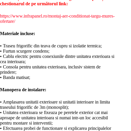
chestionarul de pe următorul link:
https://www.infrapanel.ro/montaj-aer-conditionat-targu-mures-
ofertare/
Materiale incluse:
• Traseu frigorific din teava de cupru si izolatie termica;
• Furtun scurgere condens;
• Cablu electric pentru conexiunile dintre unitatea exterioara si
cea interioara;
• Consola pentru unitatea exterioara, inclusiv sistem de
prindere;
• Banda matisat;
Manopera de instalare:
• Amplasarea unitatii exterioare si unitatii interioare in limita
traseului frigorific de 3m (monosplit);
• Unitatea exterioara se fixeaza pe peretele exterior cat mai
aproape de unitatea interioara si numai intr-un loc accesibil
pentru montare si interventii;
• Efectuarea probei de functionare si explicarea principalelor