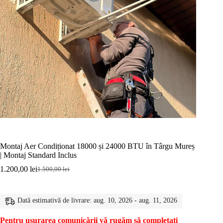
Montaj Aer Condiționat 18000 și 24000 BTU în Târgu Mureș
| Montaj Standard Inclus
1.200,00
lei
1.500,00
lei
Prețul
Prețul
inițial
curent
a
este:
fost:
1.200,00 lei.
Dată estimativă de livrare: aug. 10, 2026 - aug. 11, 2026
1.500,00 lei.
Pentru ușurarea comunicării vă rugăm să completați