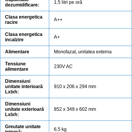
1.5 litri pe oră
dezumidificare:
Clasa energetica
A++
racire
Clasa energetica
A+
incalzire
Alimentare
Monofazat, unitatea externa
Tensiune
230V AC
alimentare
Dimensiuni
unitate interioară
910 x 206 x 294 mm
Lxlxh:
Dimensiuni
unitate exterioară
852 x 349 x 602 mm
Lxlxh:
Greutate unitate
6.5 kg
internă: