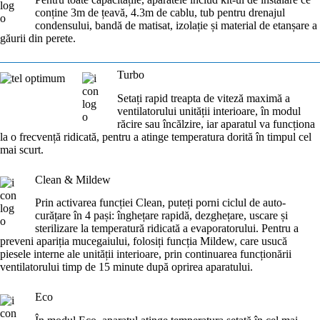
conține 3m de țeavă, 4.3m de cablu, tub pentru drenajul
condensului, bandă de matisat, izolație și material de etanșare a
găurii din perete.
Turbo
Setați rapid treapta de viteză maximă a
ventilatorului unității interioare, în modul
răcire sau încălzire, iar aparatul va funcționa
la o frecvență ridicată, pentru a atinge temperatura dorită în timpul cel
mai scurt.
Clean & Mildew
Prin activarea funcției Clean, puteți porni ciclul de auto-
curățare în 4 pași: înghețare rapidă, dezghețare, uscare și
sterilizare la temperatură ridicată a evaporatorului. Pentru a
preveni apariția mucegaiului, folosiți funcția Mildew, care usucă
piesele interne ale unității interioare, prin continuarea funcționării
ventilatorului timp de 15 minute după oprirea aparatului.
Eco