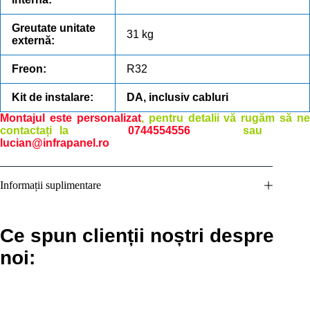
Greutate unitate
31 kg
externă:
Freon:
R32
Kit de instalare:
DA, inclusiv cabluri
Montajul este personalizat
, pentru detalii vă rugăm să ne
contactați la
0744554556
sa
lucian@infrapanel.ro
Informații suplimentare
Ce spun clienții noștri despre
noi: