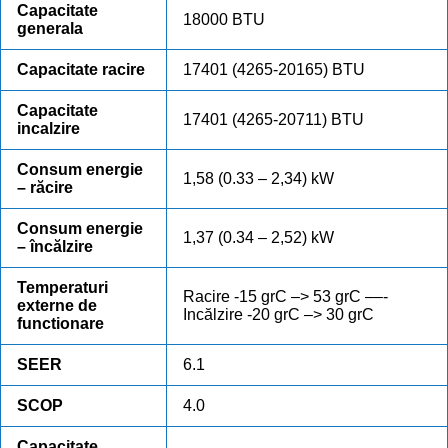
Capacitate
18000 BTU
generala
Capacitate racire
17401 (4265-20165) BTU
Capacitate
17401 (4265-20711) BTU
incalzire
Consum energie
1,58 (0.33 – 2,34) kW
– răcire
Consum energie
1,37 (0.34 – 2,52) kW
– încălzire
Temperaturi
Racire -15 grC –> 53 grC ––-
externe de
Incălzire -20 grC –> 30 grC
functionare
SEER
6.1
SCOP
4.0
Capacitate