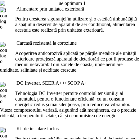
Alimentare prin unitatea exterioară
Pentru creșterea siguranței în utilizare și o estetică îmbunătățită
a spațiului deservit de aparatul de aer condiționat, alimentarea
acestuia este realizată prin unitatea exterioară.
Carcasă rezistentă la coroziune
Acoperirea anticorozivă aplicată pe părțile metalice ale unității
exterioare protejează aparatul de deteriorări ce pot fi produse de
mediul nefavorabil din zonele de coastă, unde aerul are
umiditate, salinitate și aciditate crescute.
DC Inverter, SEER A++/ SCOP A+
Tehnologia DC Inverter permite controlul tensiunii și al
curentului, pentru o funcționare eficientă, cu un consum
energetic redus și mai silențioasă, prin reducerea vibrațiilor.
Viteza compresorului variază, asigurând atât menținerea, cu o precizie
ridicată, a temperaturii setate, cât și economisirea de energie.
Kit de instalare inclus
Pentru toate capacitățile, aparatele includ kit-ul de instalare ce