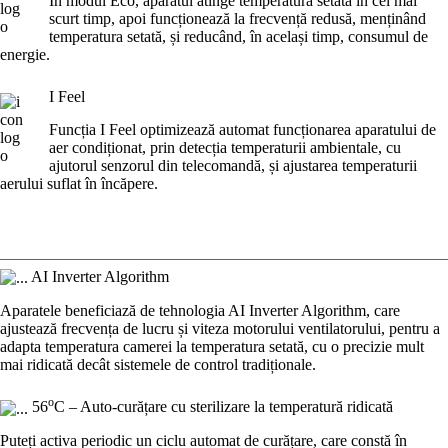
În modul Eco, aparatul atinge temperatura setată în cel mai
scurt timp, apoi funcționează la frecvență redusă, menținând
temperatura setată, și reducând, în același timp, consumul de
energie.
I Feel
Funcția I Feel optimizează automat funcționarea aparatului de
aer condiționat, prin detecția temperaturii ambientale, cu
ajutorul senzorul din telecomandă, și ajustarea temperaturii
aerului suflat în încăpere.
AI Inverter Algorithm
Aparatele beneficiază de tehnologia AI Inverter Algorithm, care
ajustează frecvența de lucru și viteza motorului ventilatorului, pentru a
adapta temperatura camerei la temperatura setată, cu o precizie mult
mai ridicată decât sistemele de control tradiționale.
o
56
C – Auto-curățare cu sterilizare la temperatură ridicată
Puteți activa periodic un ciclu automat de curățare, care constă în