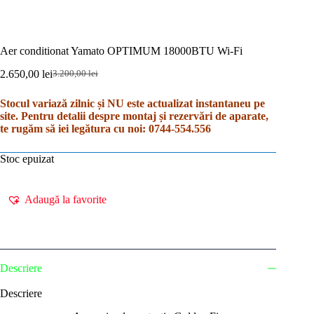
Aer conditionat Yamato OPTIMUM 18000BTU Wi-Fi
2.650,00
lei
3.200,00
lei
Prețul
Prețul
inițial
curent
Stocul variază zilnic și NU este actualizat instantaneu pe
a
este:
site. Pentru detalii despre montaj și rezervări de aparate,
fost:
2.650,00 lei.
te rugăm să iei legătura cu noi:
0744-554.556
3.200,00 lei.
Stoc epuizat
Adaugă la favorite
Descriere
Descriere