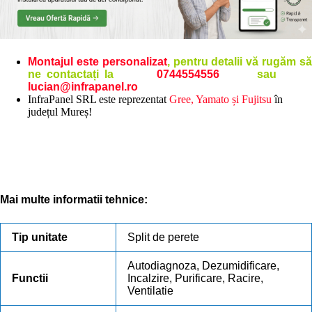
Montajul este personalizat
, pentru detalii vă rugăm s
ne contactați la
0744554556
sa
lucian@infrapanel.ro
InfraPanel SRL este reprezentat
Gree, Yamato și Fujitsu
în
județul Mureș!
Mai multe informatii tehnice:
Tip unitate
Split de perete
Autodiagnoza, Dezumidificare,
Functii
Incalzire, Purificare, Racire,
Ventilatie