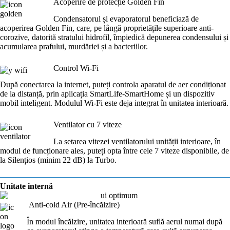
Acoperire de protecție Golden Fin
Condensatorul și evaporatorul beneficiază de
acoperirea Golden Fin, care, pe lângă proprietățile superioare anti-
corozive, datorită stratului hidrofil, împiedică depunerea condensului și
acumularea prafului, murdăriei și a bacteriilor.
Control Wi-Fi
După conectarea la internet, puteți controla aparatul de aer condiționat
de la distanță, prin aplicația SmartLife-SmartHome și un dispozitiv
mobil inteligent. Modulul Wi-Fi este deja integrat în unitatea interioară.
Ventilator cu 7 viteze
La setarea vitezei ventilatorului unității interioare, în
modul de funcționare ales, puteți opta între cele 7 viteze disponibile, de
la Silențios (minim 22 dB) la Turbo.
Unitate internă
Anti-cold Air (Pre-încălzire)
În modul încălzire, unitatea interioară suflă aerul numai după