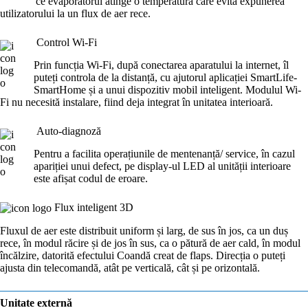
ce evaporatorul atinge o temperatură care evită expunerea
utilizatorului la un flux de aer rece.
Control Wi-Fi
Prin funcția Wi-Fi, după conectarea aparatului la internet, îl
puteți controla de la distanță, cu ajutorul aplicației SmartLife-
SmartHome și a unui dispozitiv mobil inteligent. Modulul Wi-
Fi nu necesită instalare, fiind deja integrat în unitatea interioară.
Auto-diagnoză
Pentru a facilita operațiunile de mentenanță/ service, în cazul
apariției unui defect, pe display-ul LED al unității interioare
este afișat codul de eroare.
Flux inteligent 3D
Fluxul de aer este distribuit uniform și larg, de sus în jos, ca un duș
rece, în modul răcire și de jos în sus, ca o pătură de aer cald, în modul
încălzire, datorită efectului Coandă creat de flaps. Direcția o puteți
ajusta din telecomandă, atât pe verticală, cât și pe orizontală.
Unitate
externă