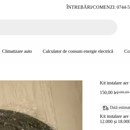
ÎNTREBĂRI/COMENZI: 0744-5
Climatizare auto
Calculator de consum energie electrică
Co
Kit instalare aer
150,00
lei
180,00
Prețul
Prețul
inițial
curent
a
este:
Dată estimat
fost:
150,00 
180,00 
Kit instalare aer
12.000 și 18.0