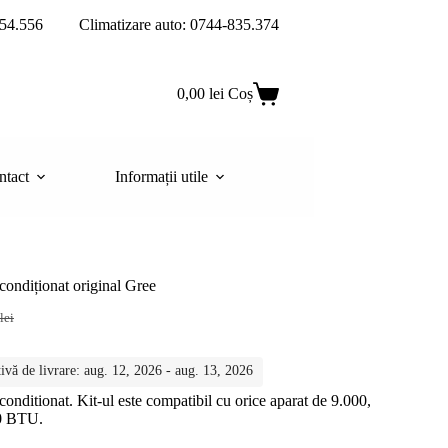
54.556
Climatizare auto: 0744-835.374
0,00
lei
Coș
ntact
Informații utile
 condiționat original Gree
lei
ivă de livrare: aug. 12, 2026 - aug. 13, 2026
lei.
lei.
 conditionat. Kit-ul este compatibil cu orice aparat de 9.000,
00 BTU.