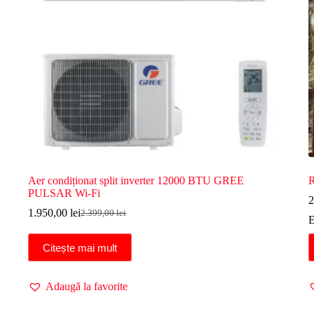
Aer condiționat split inverter 12000 BTU GREE
R
PULSAR Wi-Fi
2
1.950,00
lei
2.399,00
lei
Prețul
Prețul
E
inițial
curent
a
este:
Citește mai mult
fost:
1.950,00 lei.
2.399,00 lei.
Adaugă la favorite