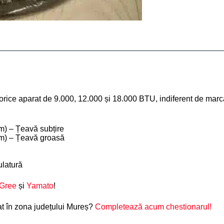
cu orice aparat de 9.000, 12.000 și 18.000 BTU, indiferent de marc
mm) – Țeavă subțire
 mm) – Țeavă groasă
ulatură
Gree
și
Yamato
!
at în zona județului Mureș?
Completează acum chestionarul!