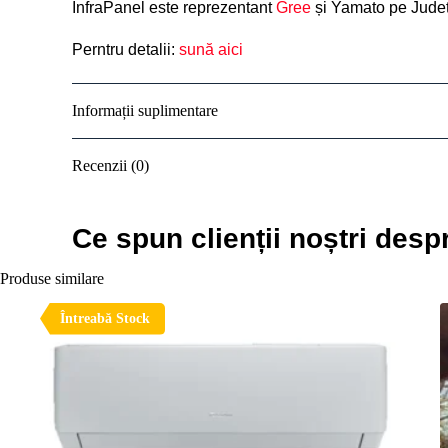
InfraPanel este reprezentant
Gree
și Yamato pe Județ
Perntru detalii:
sună aici
Informații suplimentare
Recenzii (0)
Ce spun clienții noștri desp
Produse similare
Întreabă Stock