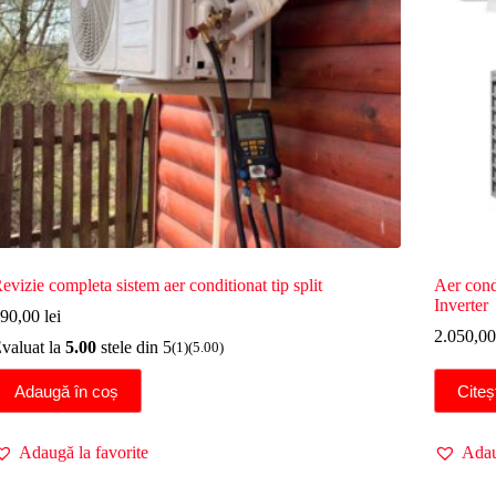
evizie completa sistem aer conditionat tip split
Aer con
Inverter
90,00
lei
2.050,0
valuat la
5.00
stele din 5
(1)
(5.00)
Adaugă în coș
Citeș
Adaugă la favorite
Adau