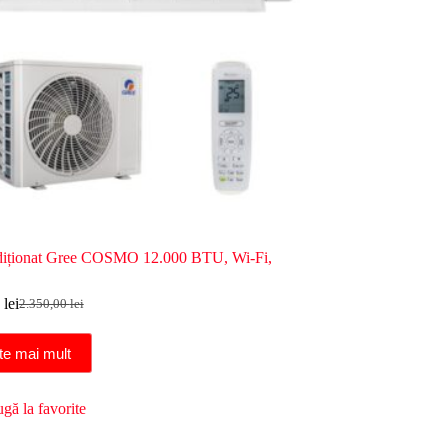
diționat Gree COSMO 12.000 BTU, Wi-Fi,
0
lei
2.350,00
lei
Prețul
Prețul
inițial
curent
a
este:
te mai mult
fost:
2.050,00 lei.
2.350,00 lei.
gă la favorite