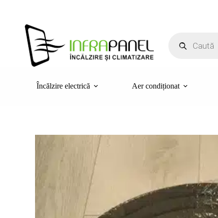
Sari
la
conținut
Products
search
Încălzire electrică
Aer condiționat