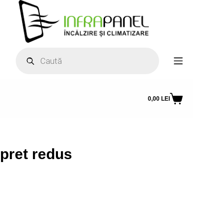
Sari
la
conținut
Products
search
0,00
LEI
Coș
de
cumpărături
pret redus