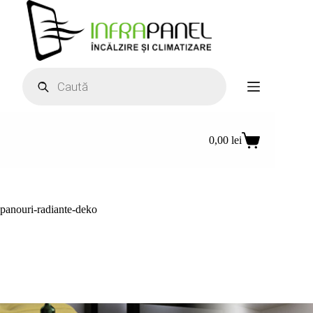
Sari
la
conținut
Products
search
0,00
lei
Coș
de
cumpărături
panouri-radiante-deko