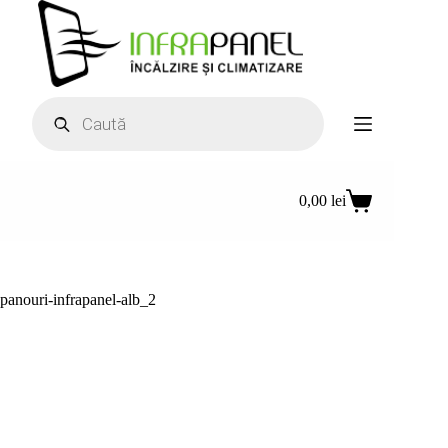
Sari
la
conținut
Products
search
0,00
lei
Coș
de
cumpărături
panouri-infrapanel-alb_2