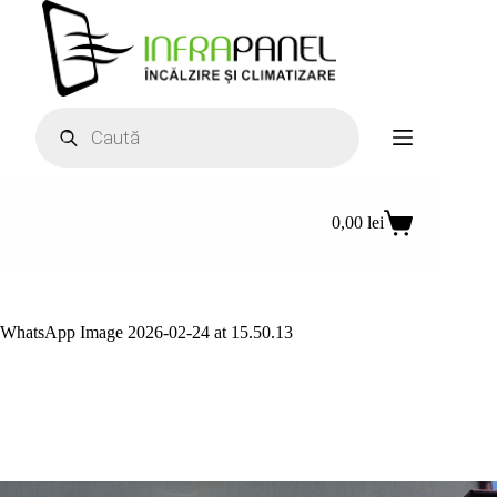
Sari
la
conținut
Products
search
0,00
lei
Coș
de
cumpărături
WhatsApp Image 2026-02-24 at 15.50.13