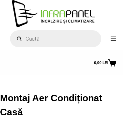
Sari
la
conținut
Products
search
0,00
LEI
Coș
de
cumpărături
Montaj Aer Condiționat
Casă