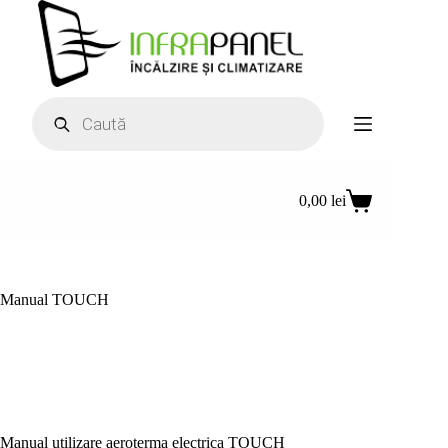
Sari
la
conținut
Products
search
0,00
lei
Coș
de
cumpărături
Manual TOUCH
Manual utilizare aeroterma electrica TOUCH