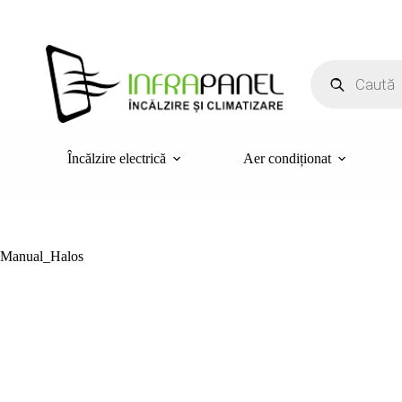
Sari
la
conținut
Products
search
Încălzire electrică
Aer condiționat
Manual_Halos