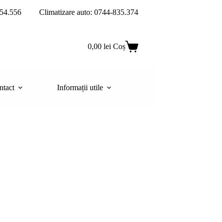
54.556
Climatizare auto: 0744-835.374
0,00
lei
Coș
ntact
Informații utile