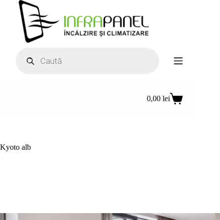
Sari
la
conținut
Products
search
0,00
lei
Coș
de
cumpărături
Kyoto alb