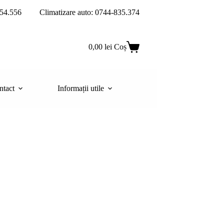
54.556
Climatizare auto: 0744-835.374
0,00
lei
Coș
ntact
Informații utile