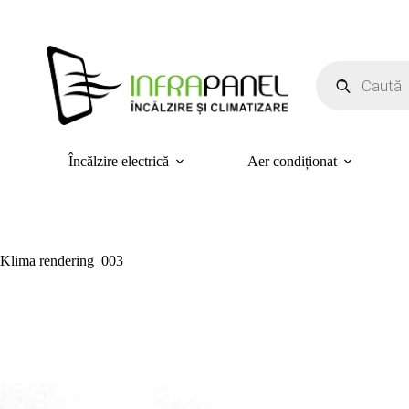
Sari
la
conținut
Products
search
Încălzire electrică
Aer condiționat
Klima rendering_003