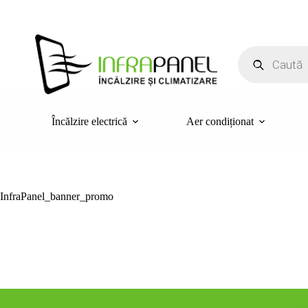
Sari
la
conținut
Products
search
Încălzire electrică
Aer condiționat
InfraPanel_banner_promo