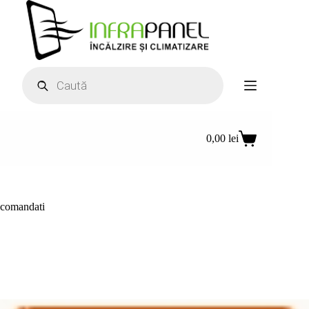
Sari
la
conținut
Products
search
0,00
lei
Coș
de
cumpărături
comandati