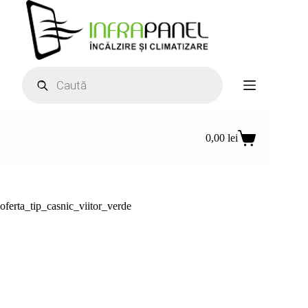
Sari
la
conținut
Products
search
0,00
lei
Coș
de
cumpărături
oferta_tip_casnic_viitor_verde