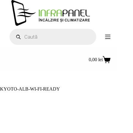
Sari
la
conținut
Products
search
0,00
lei
Coș
de
cumpărături
KYOTO-ALB-WI-FI-READY