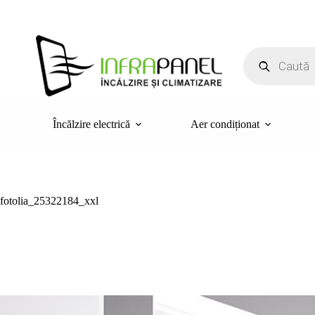
Sari
la
conținut
Products
search
Încălzire electrică
Aer condiționat
fotolia_25322184_xxl