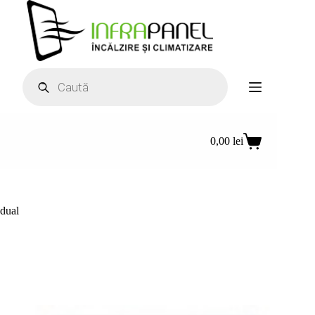
Sari
la
conținut
Products
search
0,00
lei
Coș
de
cumpărături
dual