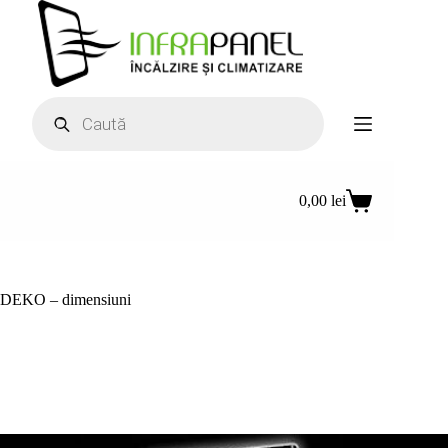
Sari
la
conținut
Products
search
0,00
lei
Coș
de
cumpărături
DEKO – dimensiuni