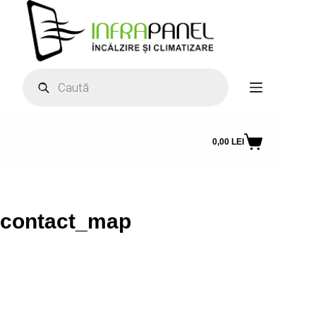
Sari
la
conținut
Products
search
0,00
LEI
Coș
de
cumpărături
contact_map