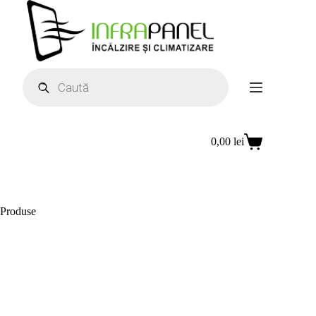
Sari
la
conținut
Products
search
0,00
lei
Coș
de
cumpărături
Produse