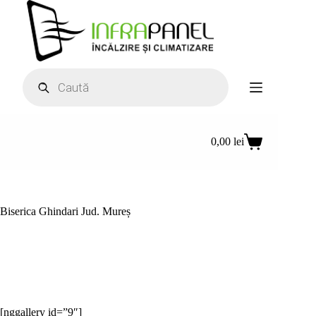
Sari
la
conținut
Products
search
0,00
lei
Coș
de
cumpărături
Biserica Ghindari Jud. Mureș
[nggallery id=”9″]