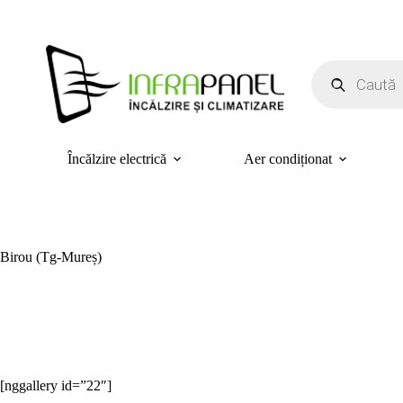
Sari
la
conținut
Products
search
Încălzire electrică
Aer condiționat
Birou (Tg-Mureș)
[nggallery id=”22″]