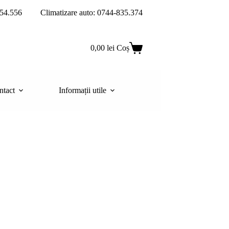
54.556
Climatizare auto: 0744-835.374
0,00
lei
Coș
ntact
Informații utile